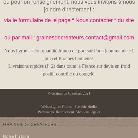
ou pour un renseignement, nous vous invitons à nous
joindre directement :
via le formulaire de le page " Nous contacter " du site
ou par mail :
grainesdecreateurs.contact@gmail.com
Nous livrons selon quantité franco de port sur Paris (commande +1
jour) et Proches banlieues.
Livraisons rapides (J+2) dans toute la France sur devis en froid
positif contrôlé ou congelé.
© Graines de Créateurs 2021
Webdesign et Photos : Frédéric Brollo
Partenaires
Recrutement
Mentions légales
GRAINES DE CREATEURS
Notre histoire