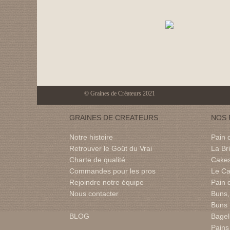
© Graines de Créateurs 2021
GRAINES DE CREATEURS
NOS 
Notre histoire
Pain 
Retrouver le Goût du Vrai
La Br
Charte de qualité
Cakes
Commandes pour les pros
Le Ca
Rejoindre notre équipe
Pain 
Nous contacter
Buns,
Buns
BLOG
Bagel
Pains