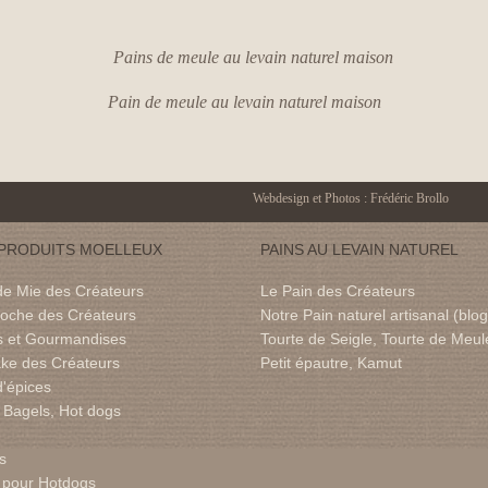
Pain de meule au levain naturel maison
Webdesign et Photos : Frédéric Brollo
PRODUITS MOELLEUX
PAINS AU LEVAIN NATUREL
de Mie des Créateurs
Le Pain des Créateurs
ioche des Créateurs
Notre Pain naturel artisanal (blog
 et Gourmandises
Tourte de Seigle, Tourte de Meul
ke des Créateurs
Petit épautre, Kamut
d'épices
 Bagels, Hot dogs
s
 pour Hotdogs